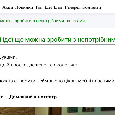
г
Акції
Новинки
Топ
Ідеї
Блог
Галерея
Контакти
о можна зробити з непотрібними палетами
 ідеї що можна зробити з непотрібни
 руками.
ще й просто, дешево та екологічно.
можна створити неймовірно цікаві меблі власними
ля -
Домашній кінотеатр