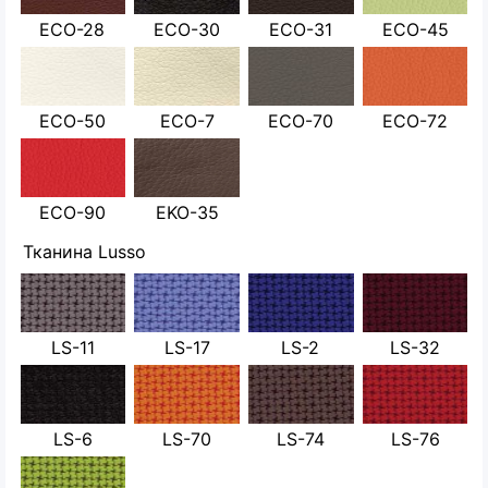
ECO-28
ECO-30
ECO-31
ECO-45
ECO-50
ECO-7
ECO-70
ECO-72
ECO-90
EKO-35
Тканина Lusso
LS-11
LS-17
LS-2
LS-32
LS-6
LS-70
LS-74
LS-76