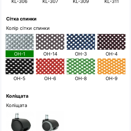
KL-306
KL-307
KL-309
KL-311
Сітка спинки
Колір сітки спинки
OH-1
OH-14
OH-3
OH-4
OH-5
OH-6
OH-8
OH-9
Коліщата
Коліщата