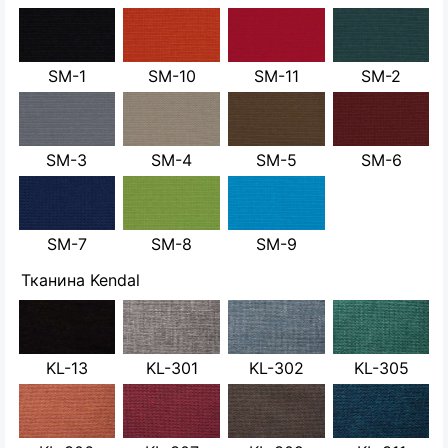
SM-1
SM-10
SM-11
SM-2
SM-3
SM-4
SM-5
SM-6
SM-7
SM-8
SM-9
Тканина Kendal
KL-13
KL-301
KL-302
KL-305