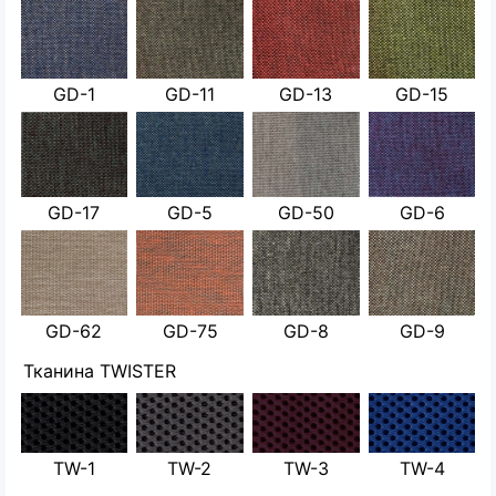
GD-1
GD-11
GD-13
GD-15
GD-17
GD-5
GD-50
GD-6
GD-62
GD-75
GD-8
GD-9
Тканина TWISTER
TW-1
TW-2
TW-3
TW-4