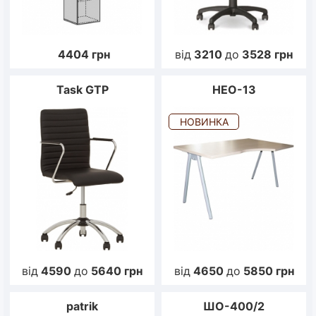
4404
грн
від
3210
до
3528
грн
Task GTP
НЕО-13
НОВИНКА
від
4590
до
5640
грн
від
4650
до
5850
грн
patrik
ШО-400/2