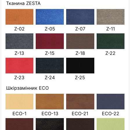
Тканина ZESTA
Z-02
Z-05
Z-07
Z-11
Z-13
Z-15
Z-18
Z-22
Z-23
Z-24
Z-25
Шкірзамінник ECO
ECO-1
ECO-13
ECO-21
ECO-22