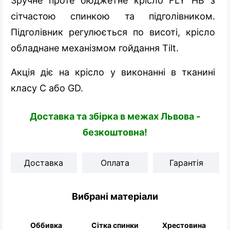
Зручне проте бюджетне крісло FLY HB з
сітчастою спинкою та підголівником.
Підголівник регулюється по висоті, крісло
обладнане механізмом гойдання Tilt.
Акція діє на крісло у виконанні в тканині
класу С або GD.
Доставка та збірка в межах Львова -
безкоштовна!
Доставка
Оплата
Гарантія
Вибрані матеріали
Оббивка
Сітка спинки
Хрестовина