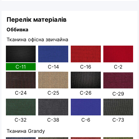
Перелік матеріалів
Оббивка
Тканина офісна звичайна
С-11
С-14
С-16
С-2
С-24
С-25
С-26
С-29
С-32
С-38
С-6
С-73
Тканина Grandy