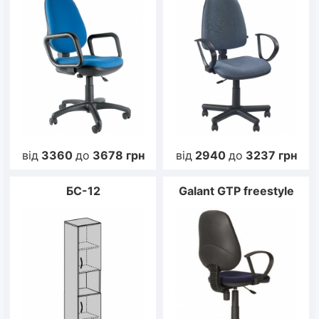
від
3360
до
3678
грн
від
2940
до
3237
грн
БС-12
Galant GTP freestyle