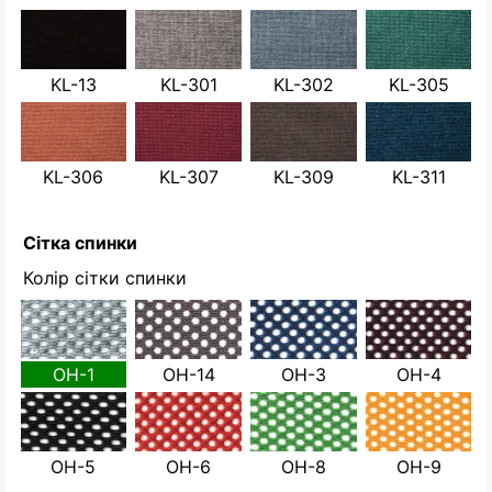
KL-13
KL-301
KL-302
KL-305
KL-306
KL-307
KL-309
KL-311
Сітка спинки
Колір сітки спинки
OH-1
OH-14
OH-3
OH-4
OH-5
OH-6
OH-8
OH-9