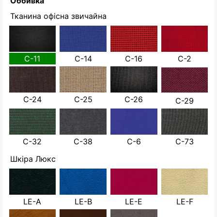
Оббивка
Тканина офісна звичайна
С-11
С-14
С-16
С-2
С-24
С-25
С-26
С-29
С-32
С-38
С-6
С-73
Шкіра Люкс
LE-A
LE-B
LE-E
LE-F