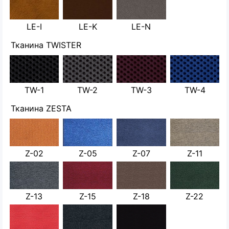
LE-I
LE-K
LE-N
Тканина TWISTER
TW-1
TW-2
TW-3
TW-4
Тканина ZESTA
Z-02
Z-05
Z-07
Z-11
Z-13
Z-15
Z-18
Z-22