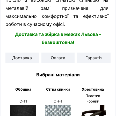
Крісло з високою сітчатою спинкою на
металевій рамі призначене для
максимально комфортної та ефективної
роботи в сучасному офісі.
Доставка та збірка в межах Львова -
безкоштовна!
Доставка
Оплата
Гарантія
Вибрані матеріали
Оббивка
Сітка спинки
Хрестовина
Пластик
чорний
С-11
OH-1