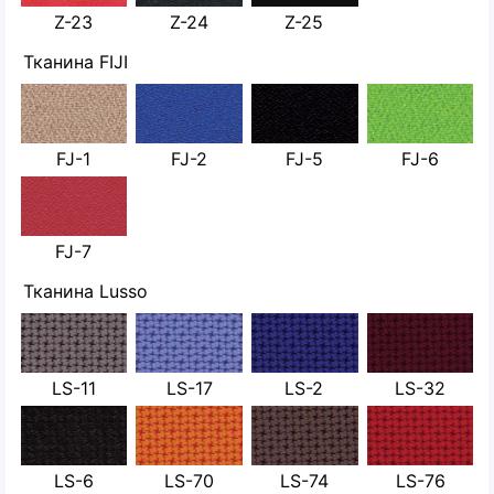
Z-23
Z-24
Z-25
Тканина FIJI
FJ-1
FJ-2
FJ-5
FJ-6
FJ-7
Тканина Lusso
LS-11
LS-17
LS-2
LS-32
LS-6
LS-70
LS-74
LS-76