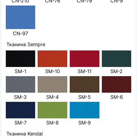
CN-210
CN-76
CN-79
CN-9
CN-97
Тканина Sempre
SM-1
SM-10
SM-11
SM-2
SM-3
SM-4
SM-5
SM-6
SM-7
SM-8
SM-9
Тканина Kendal