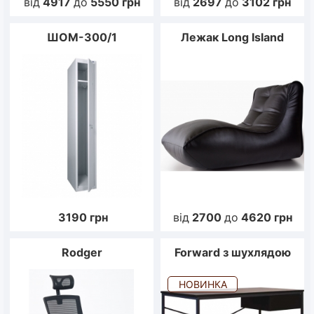
від
4917
до
5550
грн
від
2697
до
3102
грн
ШОМ-300/1
Лежак Long Island
3190
грн
від
2700
до
4620
грн
Rodger
Forward з шухлядою
НОВИНКА