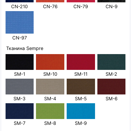
CN-210
CN-76
CN-79
CN-9
CN-97
Тканина Sempre
SM-1
SM-10
SM-11
SM-2
SM-3
SM-4
SM-5
SM-6
SM-7
SM-8
SM-9