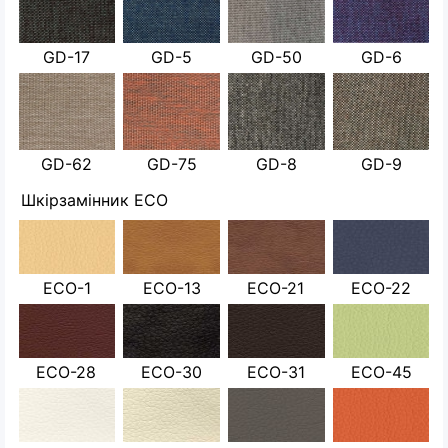
GD-17
GD-5
GD-50
GD-6
GD-62
GD-75
GD-8
GD-9
Шкірзамінник ECO
ECO-1
ECO-13
ECO-21
ECO-22
ECO-28
ECO-30
ECO-31
ECO-45