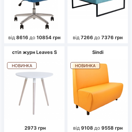
від
8616
до
10854
грн
від
7266
до
7376
грн
стіл журн Leaves S
Sindi
НОВИНКА
НОВИНКА
2973
грн
від
9108
до
9558
грн