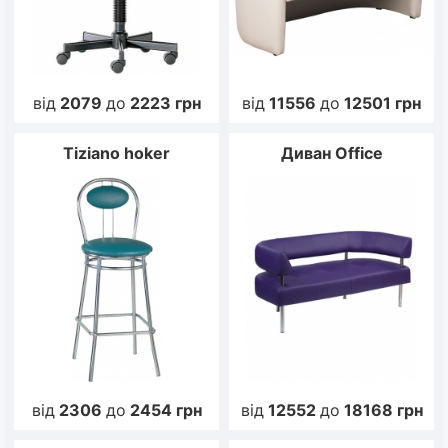
від
2079
до
2223
грн
від
11556
до
12501
грн
Tiziano hoker
Диван Office
від
2306
до
2454
грн
від
12552
до
18168
грн