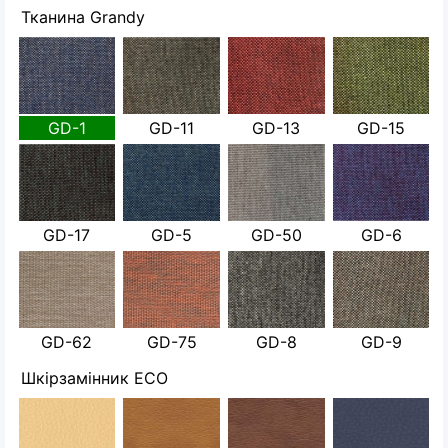
Тканина Grandy
GD-1
GD-11
GD-13
GD-15
GD-17
GD-5
GD-50
GD-6
GD-62
GD-75
GD-8
GD-9
Шкірзамінник ECO