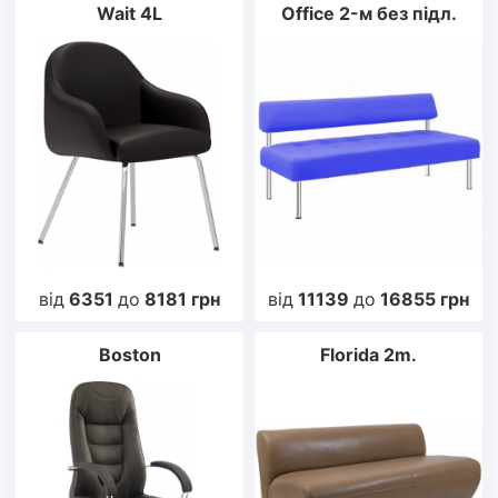
Wait 4L
Office 2-м без підл.
від
6351
до
8181
грн
від
11139
до
16855
грн
Boston
Florida 2m.