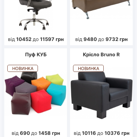
від
10452
до
11597
грн
від
9480
до
9732
грн
Пуф КУБ
Крісло Bruno R
НОВИНКА
НОВИНКА
від
690
до
1458
грн
від
10116
до
10376
грн