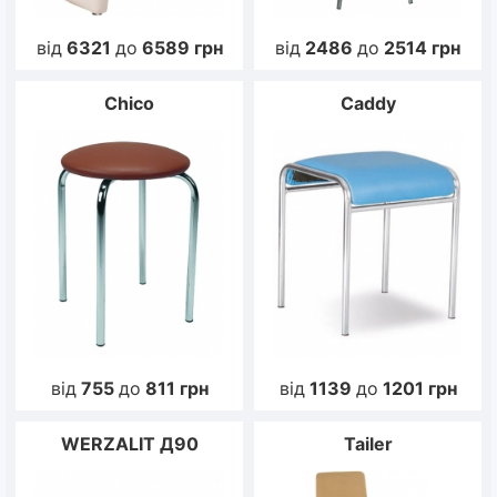
від
6321
до
6589
грн
від
2486
до
2514
грн
Chico
Caddy
від
755
до
811
грн
від
1139
до
1201
грн
WERZALIT Д90
Tailer