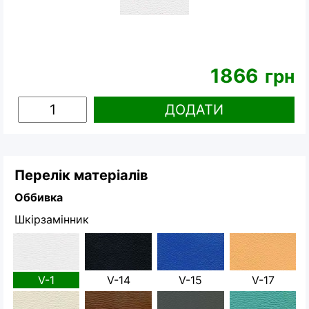
1866
грн
ДОДАТИ
Перелік матеріалів
Оббивка
Шкірзамінник
V-1
V-14
V-15
V-17