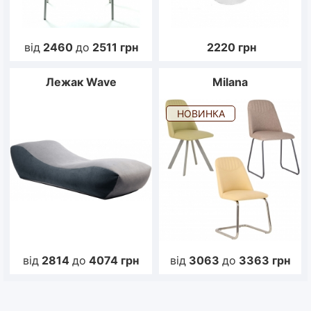
від
2460
до
2511
грн
2220
грн
Лежак Wave
Milana
НОВИНКА
від
2814
до
4074
грн
від
3063
до
3363
грн