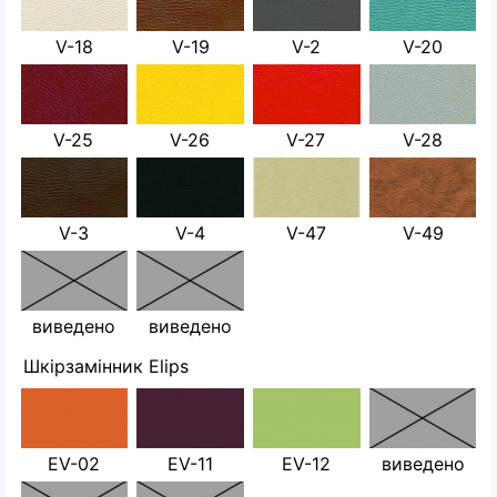
V-18
V-19
V-2
V-20
V-25
V-26
V-27
V-28
V-3
V-4
V-47
V-49
виведено
виведено
Шкірзамінник Elips
EV-02
EV-11
EV-12
виведено