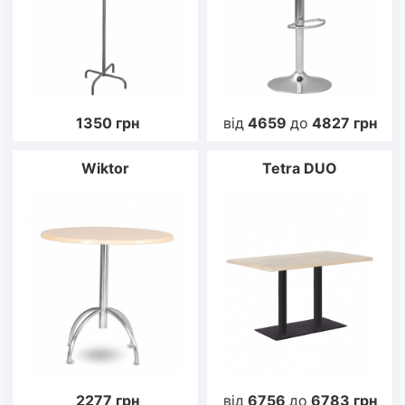
1350
грн
від
4659
до
4827
грн
Wiktor
Tetra DUO
2277
грн
від
6756
до
6783
грн