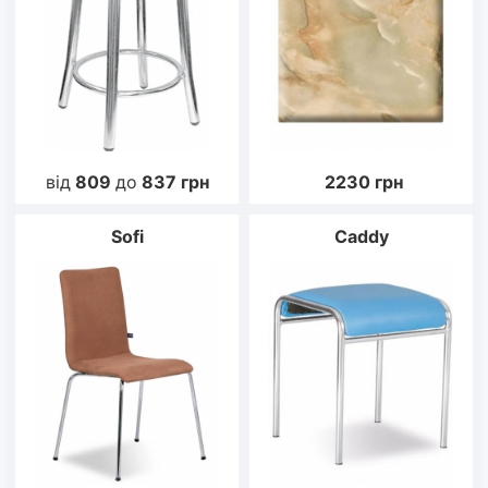
від
809
до
837
грн
2230
грн
Sofi
Caddy