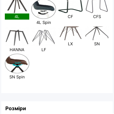
4L
CF
CFS
4L Spin
LX
SN
HANNA
LF
SN Spin
Розміри