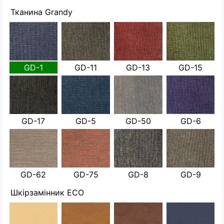
Тканина Grandy
GD-1
GD-11
GD-13
GD-15
GD-17
GD-5
GD-50
GD-6
GD-62
GD-75
GD-8
GD-9
Шкірзамінник ECO