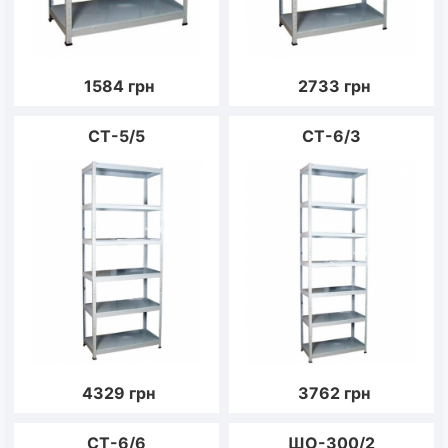
1584
грн
2733
грн
CT-5/5
CT-6/3
4329
грн
3762
грн
CT-6/6
ШО-300/2