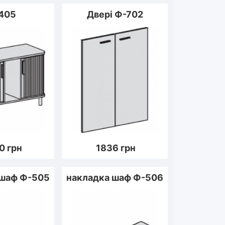
405
Двері Ф-702
0
грн
1836
грн
 шаф Ф-505
накладка шаф Ф-506