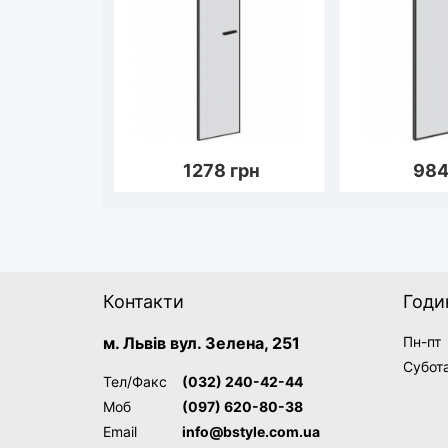
1278
грн
98
Контакти
Годи
м. Львів вул. Зелена, 251
Пн-пт
Субот
Тел/Факс
(032) 240-42-44
Моб
(097) 620-80-38
Email
info@bstyle.com.ua