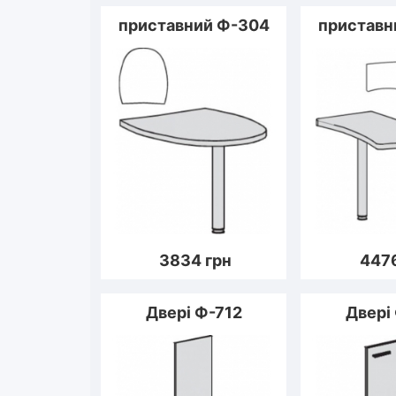
приставний Ф-304
приставн
3834
грн
447
Двері Ф-712
Двері