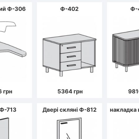
ий Ф-306
Ф-402
Ф-
6
грн
5364
грн
981
 Ф-713
Двері скляні Ф-812
накладка