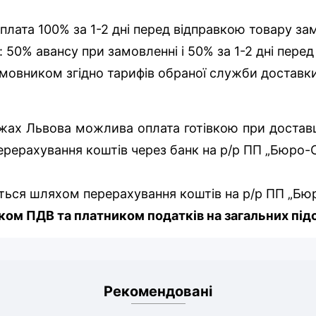
оплата 100% за 1-2 дні перед відправкою товару за
: 50% авансу при замовленні і 50% за 1-2 дні пере
мовником згідно тарифів обраної служби доставк
ежах Львова можлива оплата готівкою при доставці
ерерахування коштів через банк на р/р ПП „Бюро
ться шляхом перерахування коштів на р/р ПП „Бю
ом ПДВ та платником податків на загальних під
Рекомендовані