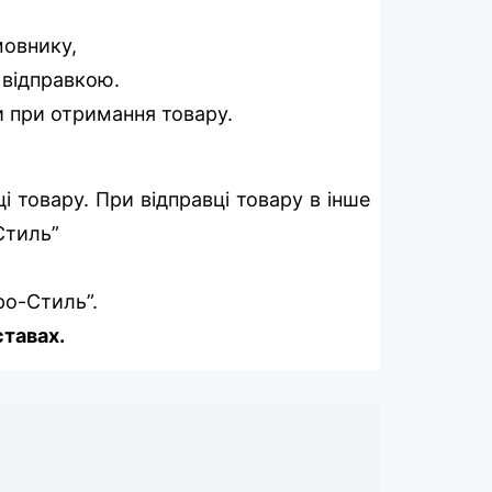
мовнику,
д відправкою.
и при отримання товару.
 товару. При відправці товару в інше
-Стиль”
ро-Стиль”.
ставах.