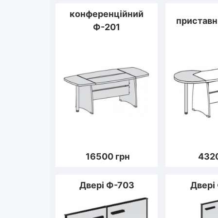
конференційний
приставн
Ф-201
16500
грн
432
Двері Ф-703
Двері