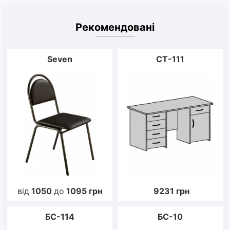
Рекомендовані
Seven
CT-111
від
1050
до
1095
грн
9231
грн
БС-114
БС-10