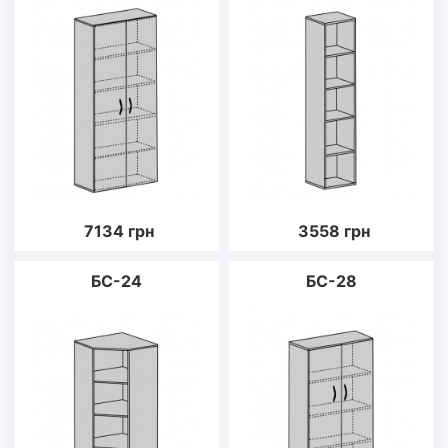
7134
грн
3558
грн
БС-24
БС-28