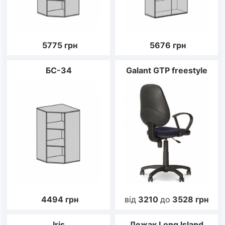
5775
грн
5676
грн
БС-34
Galant GTP freestyle
4494
грн
від
3210
до
3528
грн
Iris
Лежак Long Island