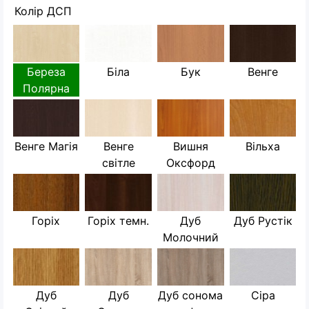
Колір ДСП
Береза
Біла
Бук
Венге
Полярна
Венге Магія
Венге
Вишня
Вільха
світле
Оксфорд
Горіх
Горіх темн.
Дуб
Дуб Рустік
Молочний
Дуб
Дуб
Дуб сонома
Сіра