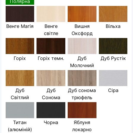
Полярна
Венге Магія
Венге
Вишня
Вільха
світле
Оксфорд
Горіх
Горіх темн.
Дуб
Дуб Рустік
Молочний
Дуб
Дуб
Дуб сонома
Сіра
Світлий
Сонома
трюфель
Титан
Чорна
Яблуня
(алюміній)
локарно