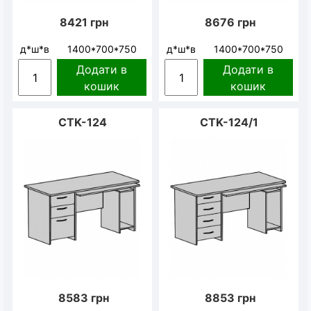
8421
грн
8676
грн
д*ш*в
1400*700*750
д*ш*в
1400*700*750
Додати в
Додати в
кошик
кошик
CTK-124
CTK-124/1
8583
грн
8853
грн