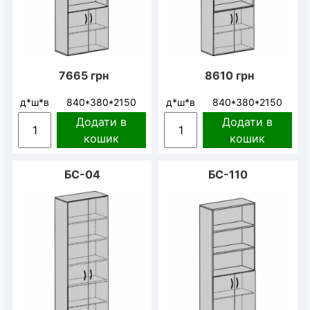
7665
грн
8610
грн
д*ш*в
840*380*2150
д*ш*в
840*380*2150
Додати в
Додати в
кошик
кошик
БС-04
БС-110