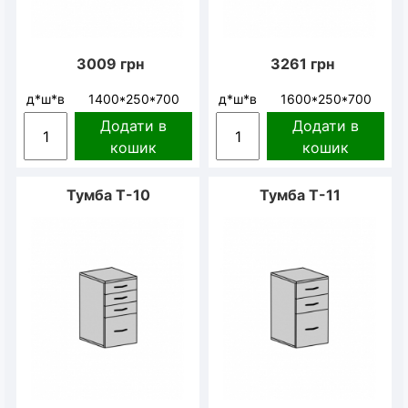
3009
грн
3261
грн
д*ш*в
1400*250*700
д*ш*в
1600*250*700
Додати в
Додати в
кошик
кошик
Тумба Т-10
Тумба Т-11