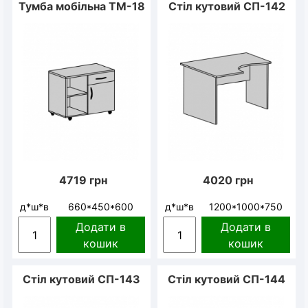
Тумба мобільна ТМ-18
Стіл кутовий СП-142
4719
грн
4020
грн
д*ш*в
660*450*600
д*ш*в
1200*1000*750
Додати в
Додати в
кошик
кошик
Стіл кутовий СП-143
Стіл кутовий СП-144