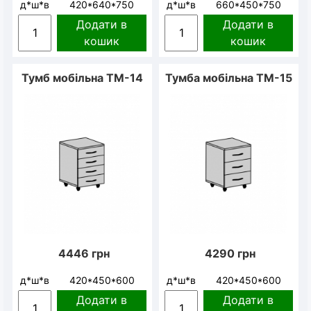
д*ш*в
420*640*750
д*ш*в
660*450*750
Додати в
Додати в
кошик
кошик
Тумб мобільна ТМ-14
Тумба мобільна ТМ-15
4446
грн
4290
грн
д*ш*в
420*450*600
д*ш*в
420*450*600
Додати в
Додати в