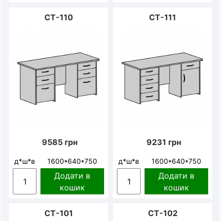
CT-110
CT-111
9585
грн
9231
грн
д*ш*в
1600*640*750
д*ш*в
1600*640*750
Додати в
Додати в
кошик
кошик
СТ-101
СТ-102