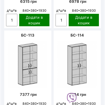
6315
грн
6978
грн
д*ш*в
840*380*1930
д*ш*в
840*380*1930
Додати в
Додати в
кошик
кошик
БС-113
БС-114
7377
грн
7134
грн
д*ш*в
840*380*1930
д*ш*в
840*380*1930