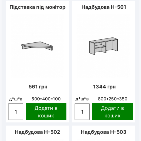
Підставка під монітор
Надбудова Н-501
561
грн
1344
грн
д*ш*в
500*400*100
д*ш*в
800*250*350
Додати в
Додати в
кошик
кошик
Надбудова Н-502
Надбудова Н-503