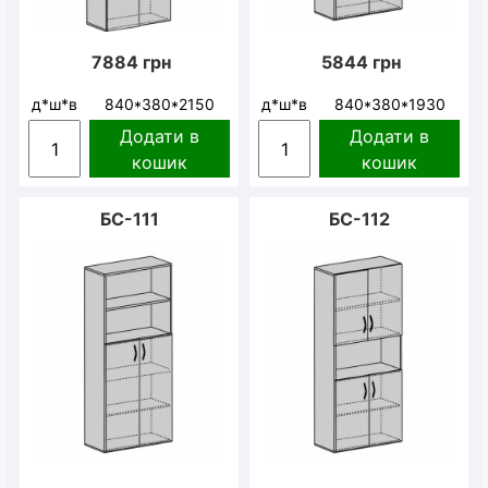
7884
грн
5844
грн
д*ш*в
840*380*2150
д*ш*в
840*380*1930
Додати в
Додати в
кошик
кошик
БС-111
БС-112