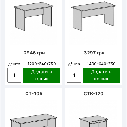
2946
грн
3297
грн
д*ш*в
1200*640*750
д*ш*в
1400*640*750
Додати в
Додати в
кошик
кошик
СТ-105
CTK-120