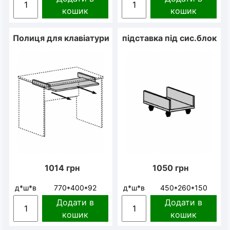
кошик
кошик
Полиця для клавіатури
підставка під сис.блок
1014
грн
1050
грн
д*ш*в
770*400*92
д*ш*в
450*260*150
Додати в
Додати в
кошик
кошик