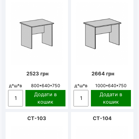
2523
грн
2664
грн
д*ш*в
800*640*750
д*ш*в
1000*640*750
Додати в
Додати в
кошик
кошик
СТ-103
СТ-104