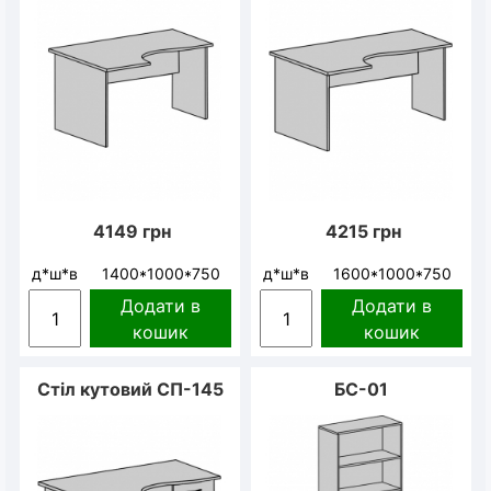
4149
грн
4215
грн
д*ш*в
1400*1000*750
д*ш*в
1600*1000*750
Додати в
Додати в
кошик
кошик
Стіл кутовий СП-145
БС-01