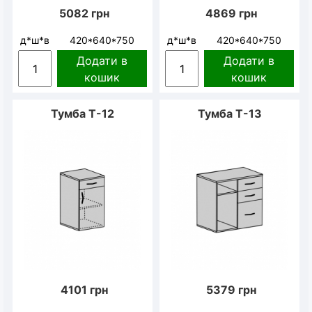
5082
грн
4869
грн
д*ш*в
420*640*750
д*ш*в
420*640*750
Додати в
Додати в
кошик
кошик
Тумба Т-12
Тумба Т-13
4101
грн
5379
грн