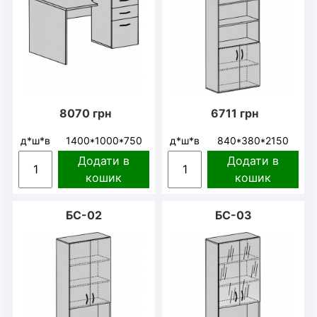
8070
грн
6711
грн
д*ш*в
1400*1000*750
д*ш*в
840*380*2150
Додати в
Додати в
кошик
кошик
БС-02
БС-03