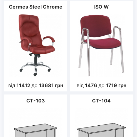
Germes Steel Chrome
ISO W
від
11412
до
13681
грн
від
1476
до
1719
грн
СТ-103
СТ-104