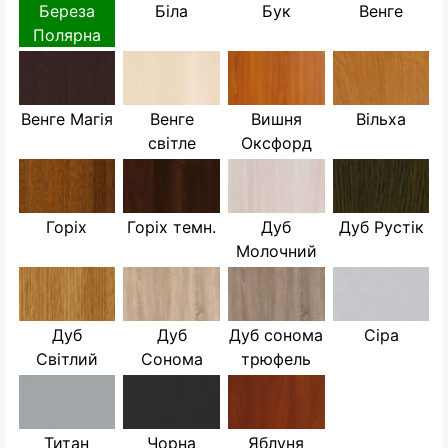
Береза
Біла
Бук
Венге
Полярна
Венге Магія
Венге
Вишня
Вільха
світле
Оксфорд
Горіх
Горіх темн.
Дуб
Дуб Рустік
Молочний
Дуб
Дуб
Дуб сонома
Сіра
Світлий
Сонома
трюфель
Титан
Чорна
Яблуня