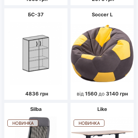
БС-37
Soccer L
4836
грн
від
1560
до
3140
грн
Silba
Like
НОВИНКА
НОВИНКА