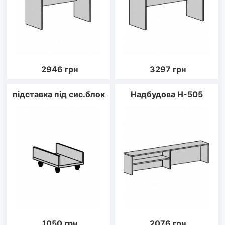
2946
грн
3297
грн
підставка під сис.блок
Надбудова Н-505
1050
грн
2076
грн