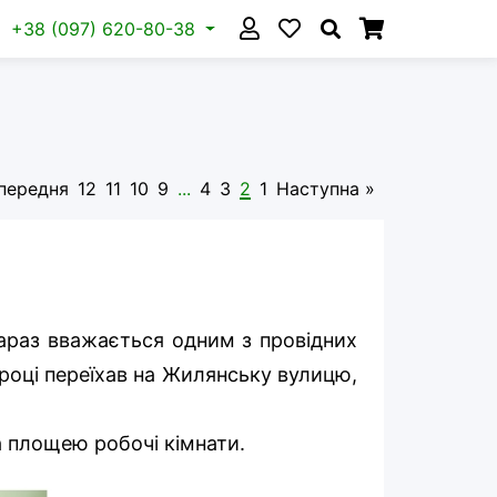
+38 (097) 620-80-38
передня
12
11
10
9
...
4
3
2
1
Наступна »
зараз вважається одним з провідних
 році переїхав на Жилянську вулицю,
за площею робочі кімнати.