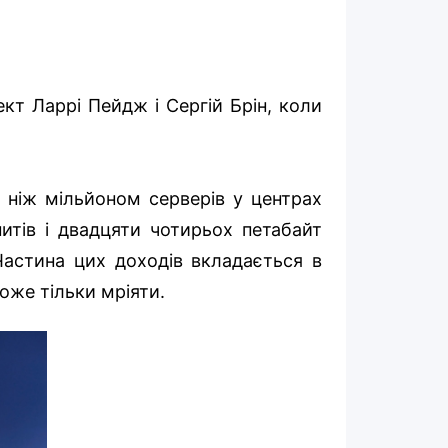
ект Ларрі Пейдж і Сергій Брін, коли
ш ніж мільйоном серверів у центрах
итів і двадцяти чотирьох петабайт
астина цих доходів вкладається в
оже тільки мріяти.