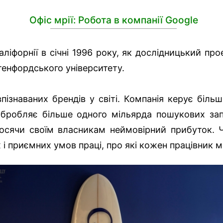
Офіс мрії: Робота в компанії Google
ліфорнії в січні 1996 року, як дослідницький про
тенфордського університету.
пізнаваних брендів у світі. Компанія керує біль
обробляє більше одного мільярда пошукових зап
осячи своїм власникам неймовірний прибуток. Ч
 приємних умов праці, про які кожен працівник м