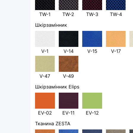
TW-1
TW-2
TW-3
TW-4
Шкірзамінник
V-1
V-14
V-15
V-17
V-47
V-49
Шкірзамінник Elips
EV-02
EV-11
EV-12
Тканина ZESTA