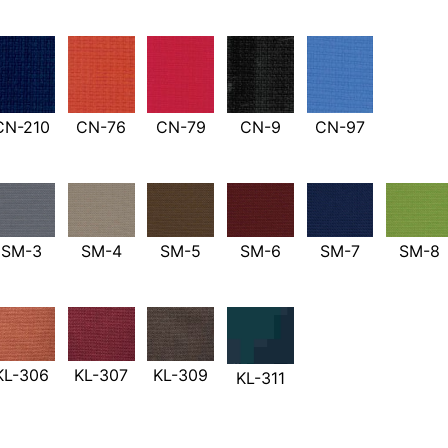
CN-210
CN-76
CN-79
CN-9
CN-97
SM-3
SM-4
SM-5
SM-6
SM-7
SM-8
KL-306
KL-307
KL-309
KL-311