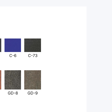
С-6
С-73
GD-8
GD-9