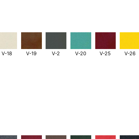
V-18
V-19
V-2
V-20
V-25
V-26