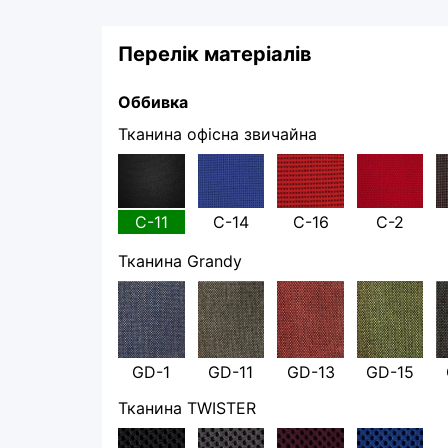
Перелік матеріалів
Оббивка
Тканина офісна звичайна
С-11
С-14
С-16
С-2
Тканина Grandy
GD-1
GD-11
GD-13
GD-15
Тканина TWISTER