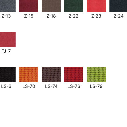
Z-13
Z-15
Z-18
Z-22
Z-23
Z-24
FJ-7
LS-6
LS-70
LS-74
LS-76
LS-79