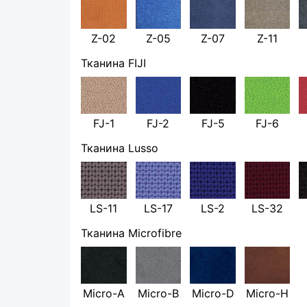
Z-02
Z-05
Z-07
Z-11
Тканина FIJI
FJ-1
FJ-2
FJ-5
FJ-6
Тканина Lusso
LS-11
LS-17
LS-2
LS-32
Тканина Microfibre
Micro-A
Micro-B
Micro-D
Micro-H