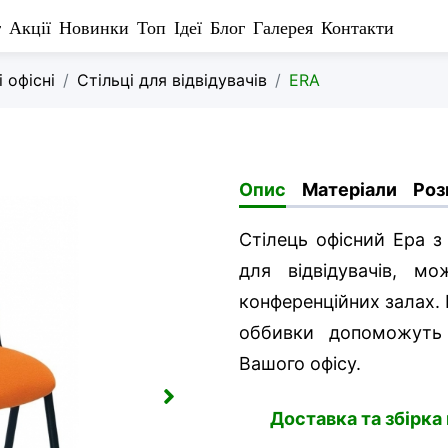
г
Акції
Новинки
Топ
Ідеї
Блог
Галерея
Контакти
і офісні
Стільці для відвідувачів
ERA
Опис
Матеріали
Роз
Cтілець офісний Ера з 
для відвідувачів, м
конференційних залах.
оббивки допоможуть 
Вашого офісу.
Доставка та збірка