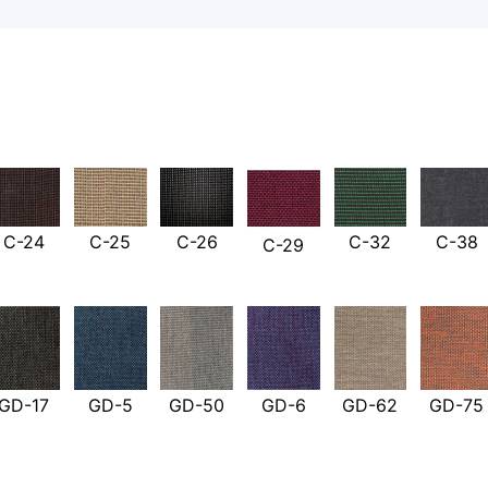
С-24
С-25
С-26
С-32
С-38
С-29
GD-17
GD-5
GD-50
GD-6
GD-62
GD-75