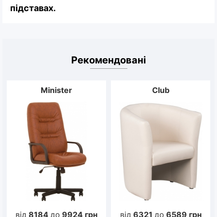
підставах.
Рекомендовані
Minister
Club
від
8184
до
9924
грн
від
6321
до
6589
грн