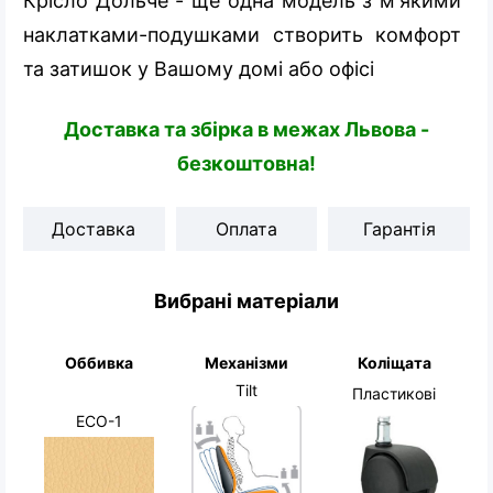
Крісло Дольче - ще одна модель з м'якими
наклатками-подушками створить комфорт
та затишок у Вашому домі або офісі
Доставка та збірка в межах Львова -
безкоштовна!
Доставка
Оплата
Гарантія
Вибрані матеріали
Оббивка
Механізми
Коліщата
Tilt
Пластикові
ECO-1