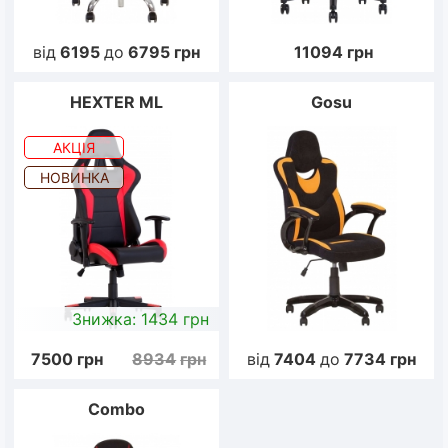
від
6195
до
6795
грн
11094
грн
HEXTER ML
Gosu
АКЦІЯ
НОВИНКА
Знижка: 1434 грн
7500
грн
8934
грн
від
7404
до
7734
грн
Combo