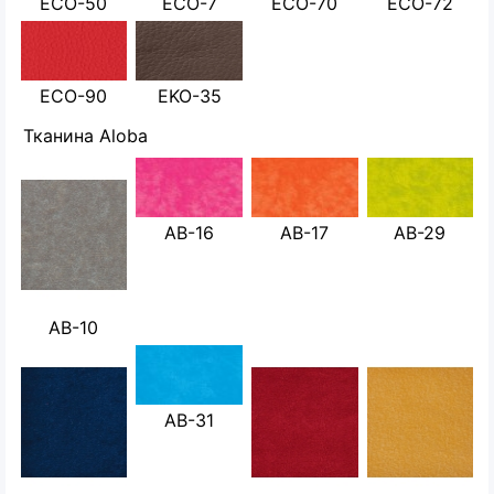
ECO-50
ECO-7
ECO-70
ECO-72
ECO-90
EKO-35
Тканина Aloba
AB-16
AB-17
AB-29
AB-10
AB-31