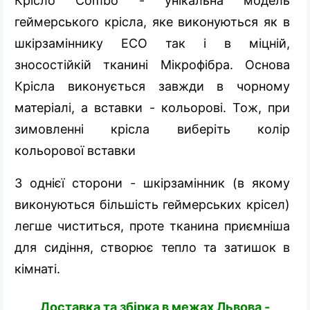
Крісло Combo - унікальна модель
геймерського крісла, яке виконуються як в
шкірзаміннику ECO так і в міцній,
зносостійкій тканині Мікрофібра. Основа
Крісла виконується завжди в чорному
матеріалі, а вставки - кольорові. Тож, при
зимовленні крісла виберіть колір
кольорової вставки
З однієї сторони - шкірзамінник (в якому
виконуються більшість геймерських крісел)
легше чиститься, проте тканина приємніша
для сидіння, створює тепло та затишок в
кімнаті.
Доставка та збірка в межах Львова -