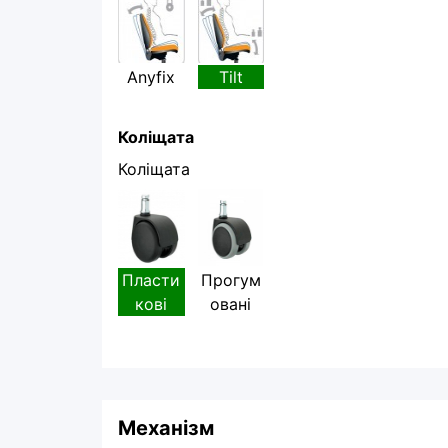
Anyfix
Tilt
Коліщата
Коліщата
Пласти
Прогум
кові
овані
Механізм