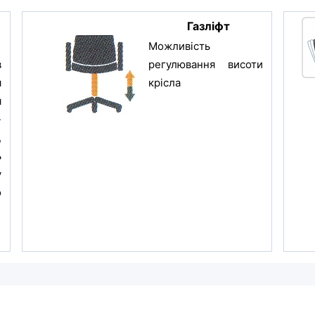
Газліфт
Можливість
в
регулювання висоти
я
крісла
я
-
,
ь
у
о