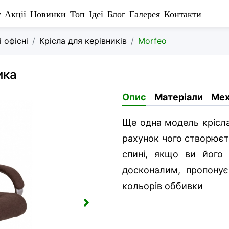
г
Акції
Новинки
Топ
Ідеї
Блог
Галерея
Контакти
і офісні
Крісла для керівників
Morfeo
ика
Опис
Матеріали
Мех
Ще одна модель крісла
рахунок чого створює
спині, якщо ви його
досконалим, пропон
кольорів оббивки