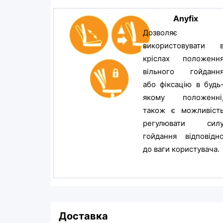
Anyfix
Дозволяє
використовувати 
кріслах положенн
вільного гойданн
або фіксацію в будь
якому положенні
також є можливіст
регулювати сил
гойдання відповідн
до ваги користувача.
Доставка