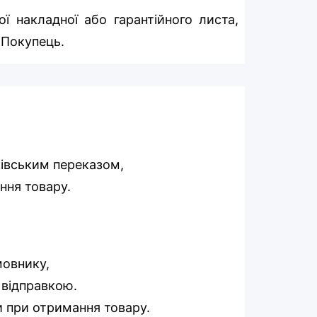
ї накладної або гарантійного листа,
 Покупець.
ківським переказом,
ння товару.
мовнику,
д відправкою.
и при отримання товару.