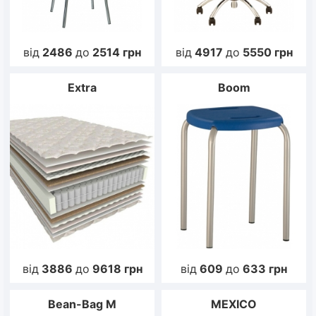
від
2486
до
2514
грн
від
4917
до
5550
грн
Extra
Boom
від
3886
до
9618
грн
від
609
до
633
грн
Bean-Bag M
MEXICO