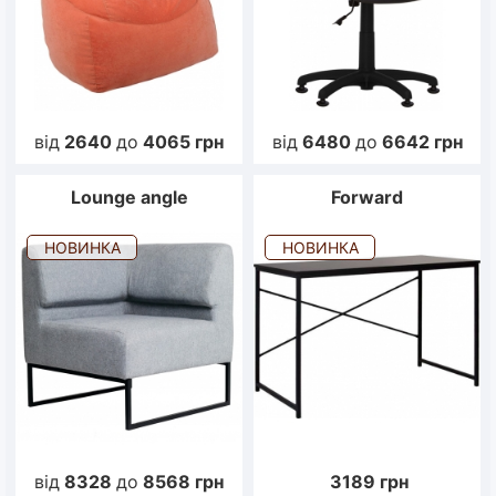
від
2640
до
4065
грн
від
6480
до
6642
грн
Lounge angle
Forward
НОВИНКА
НОВИНКА
від
8328
до
8568
грн
3189
грн