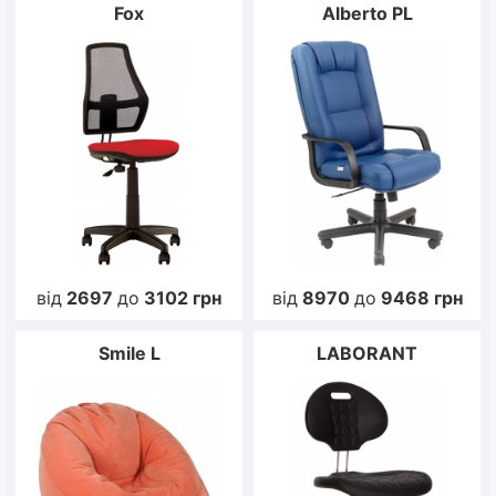
Fox
Alberto PL
від
2697
до
3102
грн
від
8970
до
9468
грн
Smile L
LABORANT