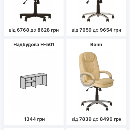
від
6768
до
8628
грн
від
7659
до
9654
грн
Надбудова Н-501
Bonn
1344
грн
від
7839
до
8490
грн