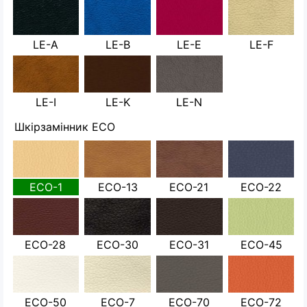
LE-A
LE-B
LE-E
LE-F
LE-I
LE-K
LE-N
Шкірзамінник ECO
ECO-1
ECO-13
ECO-21
ECO-22
ECO-28
ECO-30
ECO-31
ECO-45
ECO-50
ECO-7
ECO-70
ECO-72