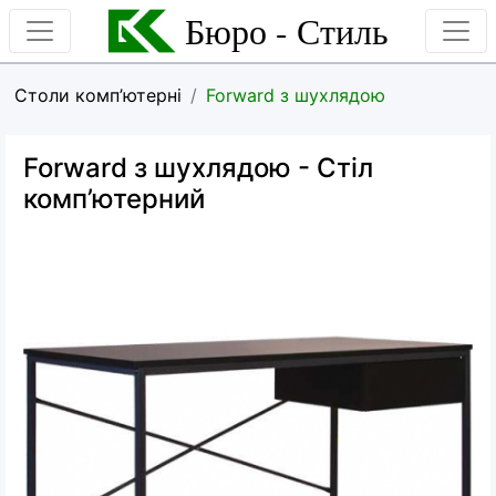
Бюро - Стиль
Столи комп’ютерні
Forward з шухлядою
Forward з шухлядою
- Стіл
комп’ютерний