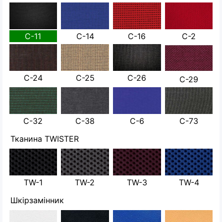
С-11
С-14
С-16
С-2
С-24
С-25
С-26
С-29
С-32
С-38
С-6
С-73
Тканина TWISTER
TW-1
TW-2
TW-3
TW-4
Шкірзамінник