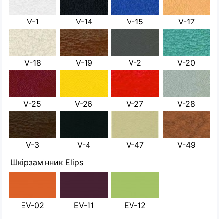
V-1
V-14
V-15
V-17
V-18
V-19
V-2
V-20
V-25
V-26
V-27
V-28
V-3
V-4
V-47
V-49
Шкірзамінник Elips
EV-02
EV-11
EV-12