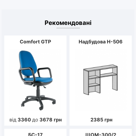
Рекомендовані
Comfort GTP
Надбудова Н-506
від
3360
до
3678
грн
2385
грн
БС-17
ШОМ-300/2