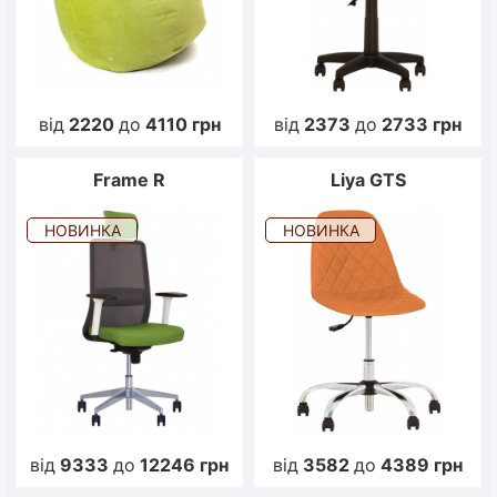
від
2220
до
4110
грн
від
2373
до
2733
грн
Frame R
Liya GTS
НОВИНКА
НОВИНКА
від
9333
до
12246
грн
від
3582
до
4389
грн