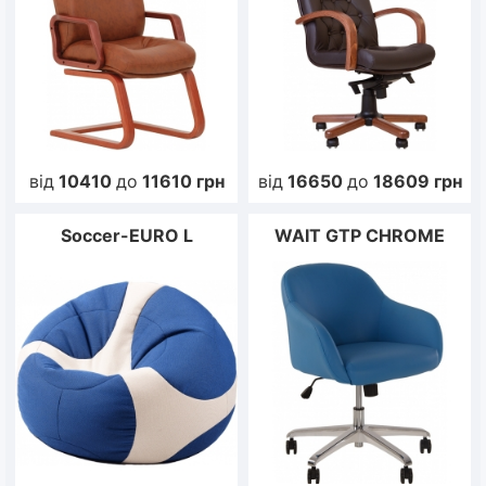
від
10410
до
11610
грн
від
16650
до
18609
грн
Soccer-EURO L
WAIT GTP CHROME