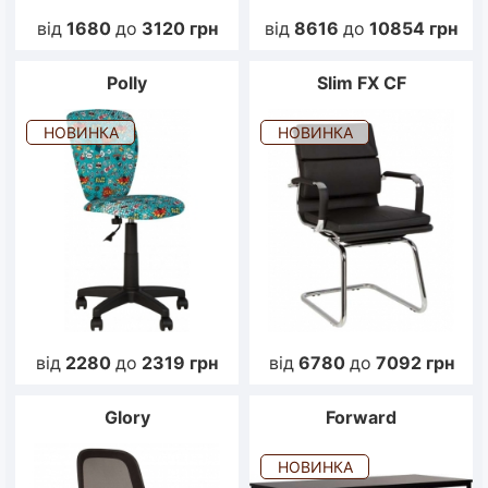
від
1680
до
3120
грн
від
8616
до
10854
грн
Polly
Slim FX CF
НОВИНКА
НОВИНКА
від
2280
до
2319
грн
від
6780
до
7092
грн
Glory
Forward
НОВИНКА