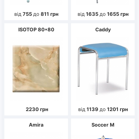
від
755
до
811
грн
від
1635
до
1655
грн
ISOTOP 80*80
Caddy
2230
грн
від
1139
до
1201
грн
Amira
Soccer M