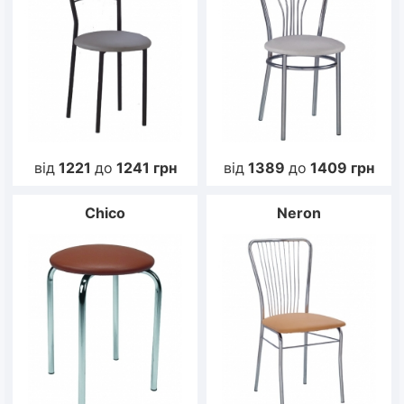
від
1221
до
1241
грн
від
1389
до
1409
грн
Chico
Neron