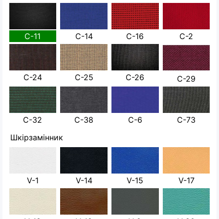
С-11
С-14
С-16
С-2
С-24
С-25
С-26
С-29
С-32
С-38
С-6
С-73
Шкірзамінник
V-1
V-14
V-15
V-17