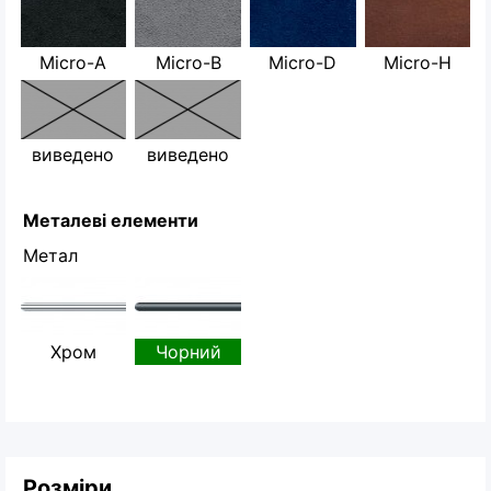
Micro-A
Micro-B
Micro-D
Micro-H
виведено
виведено
Металеві елементи
Метал
Хром
Чорний
Розміри