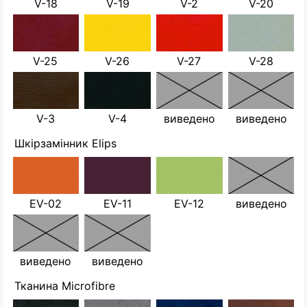
V-18
V-19
V-2
V-20
V-25
V-26
V-27
V-28
V-3
V-4
виведено
виведено
Шкірзамінник Elips
EV-02
EV-11
EV-12
виведено
виведено
виведено
Тканина Microfibre