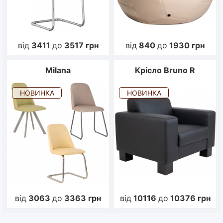
від
3411
до
3517
грн
від
840
до
1930
грн
Milana
Крісло Bruno R
НОВИНКА
НОВИНКА
від
3063
до
3363
грн
від
10116
до
10376
грн