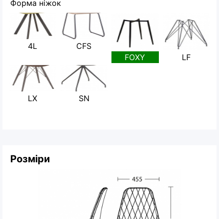
Форма ніжок
4L
CFS
FOXY
LF
LX
SN
Розміри