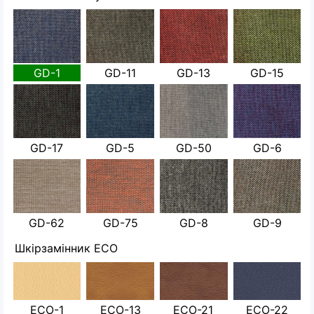
GD-1
GD-11
GD-13
GD-15
GD-17
GD-5
GD-50
GD-6
GD-62
GD-75
GD-8
GD-9
Шкірзамінник ECO
ECO-1
ECO-13
ECO-21
ECO-22