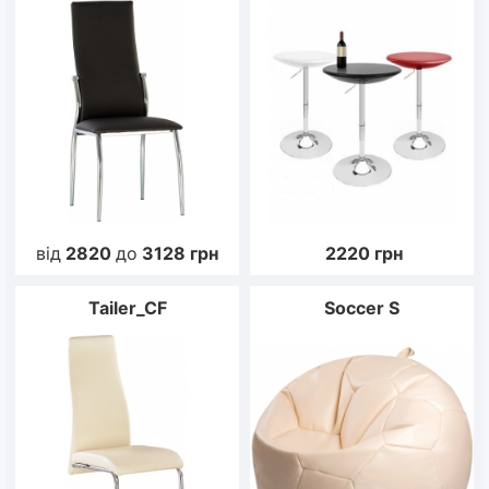
від
2820
до
3128
грн
2220
грн
Tailer_CF
Soccer S