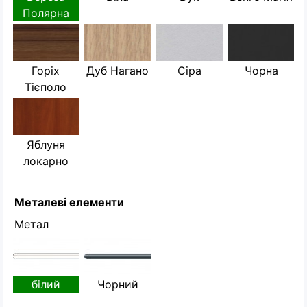
Полярна
Горіх
Дуб Нагано
Сіра
Чорна
Тієполо
Яблуня
локарно
Металеві елементи
Метал
білий
Чорний