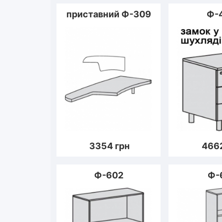
приставний Ф-309
Ф-
3354
грн
466
Ф-602
Ф-