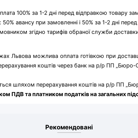
оплата 100% за 1-2 дні перед відправкою товару за
: 50% авансу при замовленні і 50% за 1-2 дні пере
мовником згідно тарифів обраної служби доставк
ежах Львова можлива оплата готівкою при доставці
ерерахування коштів через банк на р/р ПП „Бюро
ться шляхом перерахування коштів на р/р ПП „Бю
ом ПДВ та платником податків на загальних під
Рекомендовані