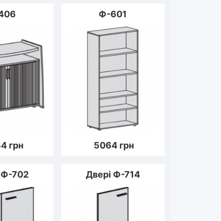
406
Ф-601
34
грн
5064
грн
 Ф-702
Двері Ф-714