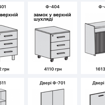
401
Ф-404
Ф-
2
грн
4110
грн
161
611
Двері Ф-701
Двері