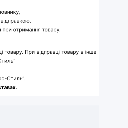
мовнику,
д відправкою.
и при отримання товару.
 товару. При відправці товару в інше
-Стиль”
ро-Стиль”.
ставах.