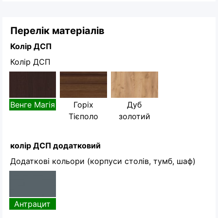
Перелік матеріалів
Колір ДСП
Колір ДСП
Венге Магія
Горіх
Дуб
Тієполо
золотий
колір ДСП додатковий
Додаткові кольори (корпуси столів, тумб, шаф)
Антрацит