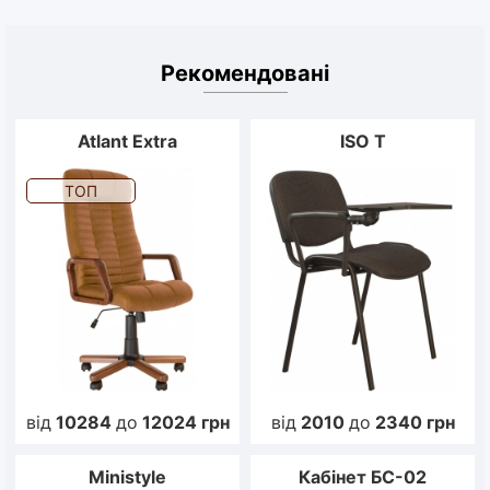
Рекомендовані
Atlant Extra
ISO T
ТОП
від
10284
до
12024
грн
від
2010
до
2340
грн
Ministyle
Кабінет БС-02