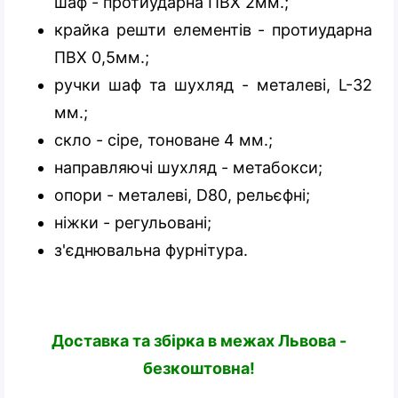
шаф - протиударна ПВХ 2мм.;
крайка решти елементів - протиударна
ПВХ 0,5мм.;
ручки шаф та шухляд - металеві, L-32
мм.;
скло - сіре, тоноване 4 мм.;
направляючі шухляд - метабокси;
опори - металеві, D80, рельєфні;
ніжки - регульовані;
з'єднювальна фурнітура.
Доставка та збірка в межах Львова -
безкоштовна!