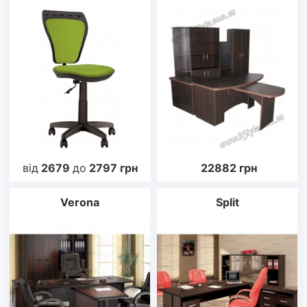
від
2679
до
2797
грн
22882
грн
Verona
Split