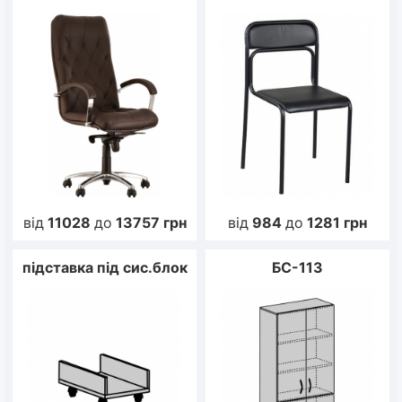
від
11028
до
13757
грн
від
984
до
1281
грн
підставка під сис.блок
БС-113