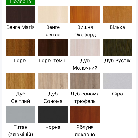
Полярна
Венге Магія
Венге
Вишня
Вільха
світле
Оксфорд
Горіх
Горіх темн.
Дуб
Дуб Рустік
Молочний
Дуб
Дуб
Дуб сонома
Сіра
Світлий
Сонома
трюфель
Титан
Чорна
Яблуня
(алюміній)
локарно