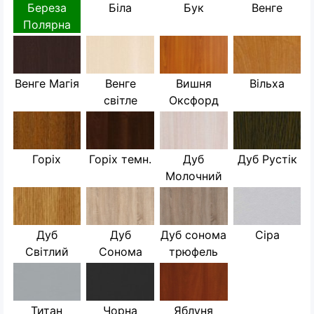
Береза
Біла
Бук
Венге
Полярна
Венге Магія
Венге
Вишня
Вільха
світле
Оксфорд
Горіх
Горіх темн.
Дуб
Дуб Рустік
Молочний
Дуб
Дуб
Дуб сонома
Сіра
Світлий
Сонома
трюфель
Титан
Чорна
Яблуня