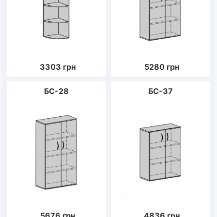
3303
грн
5280
грн
БС-28
БС-37
5676
грн
4836
грн