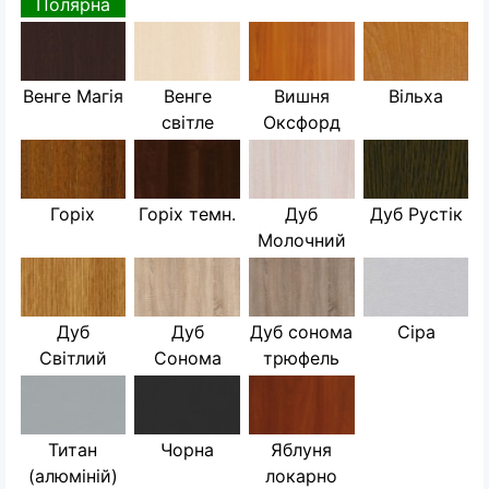
Полярна
Венге Магія
Венге
Вишня
Вільха
світле
Оксфорд
Горіх
Горіх темн.
Дуб
Дуб Рустік
Молочний
Дуб
Дуб
Дуб сонома
Сіра
Світлий
Сонома
трюфель
Титан
Чорна
Яблуня
(алюміній)
локарно