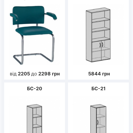
від
2205
до
2298
грн
5844
грн
БС-20
БС-21