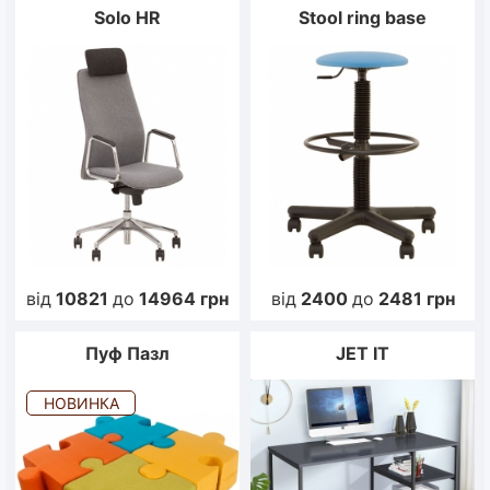
Solo HR
Stool ring base
від
10821
до
14964
грн
від
2400
до
2481
грн
Пуф Пазл
JET IT
НОВИНКА