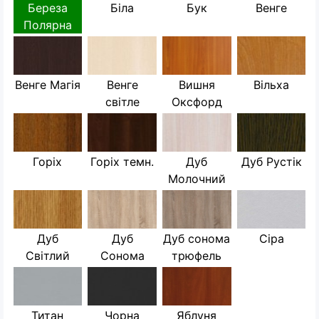
Береза
Біла
Бук
Венге
Полярна
Венге Магія
Венге
Вишня
Вільха
світле
Оксфорд
Горіх
Горіх темн.
Дуб
Дуб Рустік
Молочний
Дуб
Дуб
Дуб сонома
Сіра
Світлий
Сонома
трюфель
Титан
Чорна
Яблуня