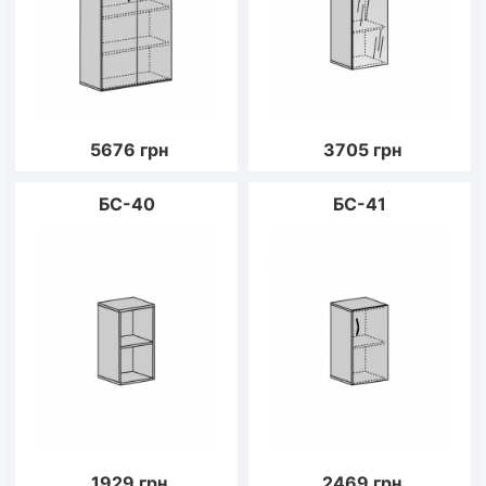
5676
грн
3705
грн
БС-40
БС-41
1929
грн
2469
грн