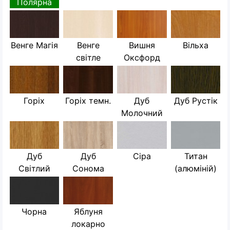
Полярна
Венге Магія
Венге
Вишня
Вільха
світле
Оксфорд
Горіх
Горіх темн.
Дуб
Дуб Рустік
Молочний
Дуб
Дуб
Сіра
Титан
Світлий
Сонома
(алюміній)
Чорна
Яблуня
локарно