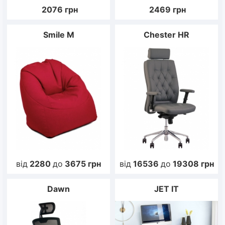
2076
грн
2469
грн
Smile M
Chester HR
від
2280
до
3675
грн
від
16536
до
19308
грн
Dawn
JET IT