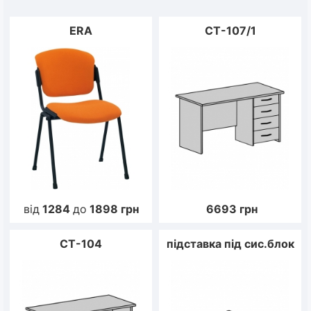
ERA
CT-107/1
від
1284
до
1898
грн
6693
грн
СТ-104
підставка під сис.блок