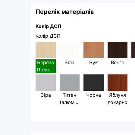
Перелік матеріалів
Колір ДСП
Колір ДСП
Береза
Біла
Бук
Венге
Полярн
а
Сіра
Титан
Чорна
Яблуня
(алюміні
локарно
й)