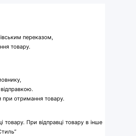
ківським переказом,
ння товару.
мовнику,
д відправкою.
и при отримання товару.
 товару. При відправці товару в інше
-Стиль”