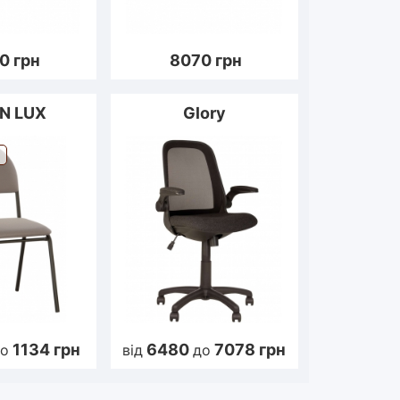
0
грн
8070
грн
N LUX
Glory
1134
грн
6480
7078
грн
до
від
до