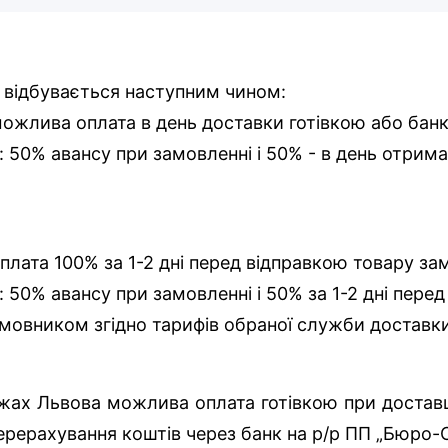
 відбувається наступним чином:
 можлива оплата в день доставки готівкою або бан
і: 50% авансу при замовленні і 50% - в день отрима
оплата 100% за 1-2 дні перед відправкою товару за
: 50% авансу при замовленні і 50% за 1-2 дні пере
мовником згідно тарифів обраної служби доставк
ежах Львова можлива оплата готівкою при доставці
ерерахування коштів через банк на р/р ПП „Бюро