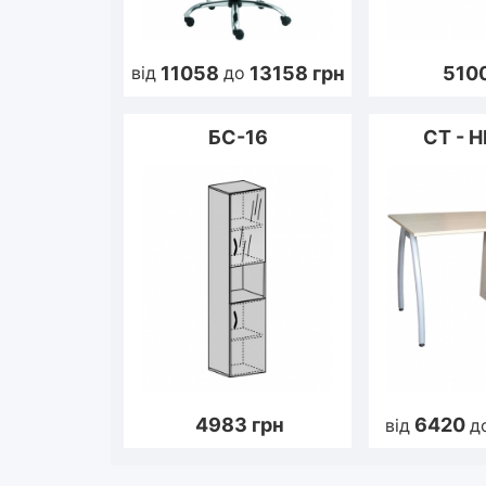
11058
13158
грн
510
від
до
БС-16
СТ - 
4983
грн
6420
від
д