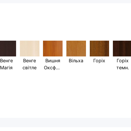
Венге
Венге
Вишня
Вільха
Горіх
Горіх
Магія
світле
Оксфор
темн.
д