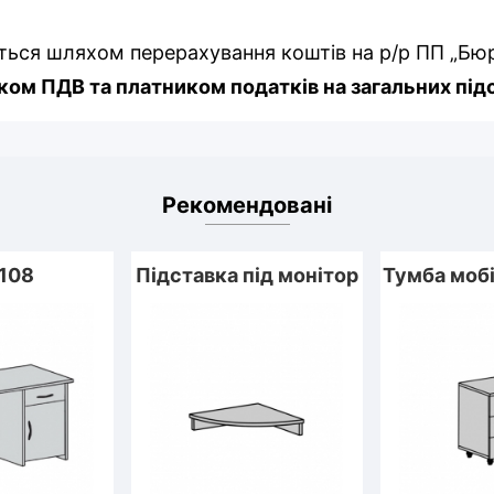
ться шляхом перерахування коштів на р/р ПП „Бю
ом ПДВ та платником податків на загальних під
Рекомендовані
108
Підставка під монітор
Тумба моб