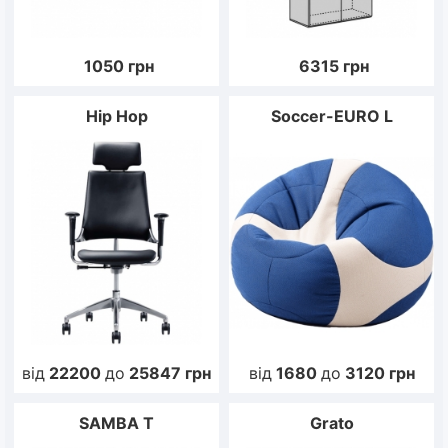
1050
грн
6315
грн
Hip Hop
Soccer-EURO L
від
22200
до
25847
грн
від
1680
до
3120
грн
SAMBA T
Grato