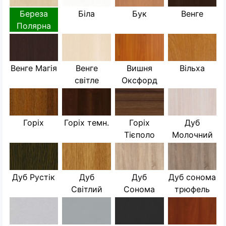
Береза
Біла
Бук
Венге
Полярна
Венге Магія
Венге
Вишня
Вільха
світле
Оксфорд
Горіх
Горіх темн.
Горіх
Дуб
Тієполо
Молочний
Дуб Рустік
Дуб
Дуб
Дуб сонома
Світлий
Сонома
трюфель