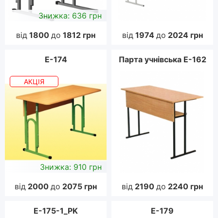
Знижка: 636 грн
від
1800
до
1812
грн
від
1974
до
2024
грн
Е-174
Парта учнівська Е-162
АКЦІЯ
Знижка: 910 грн
від
2000
до
2075
грн
від
2190
до
2240
грн
E-175-1_PK
E-179