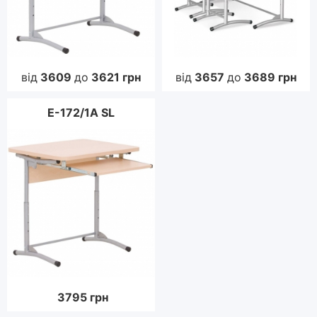
від
3609
до
3621
грн
від
3657
до
3689
грн
E-172/1A SL
3795
грн