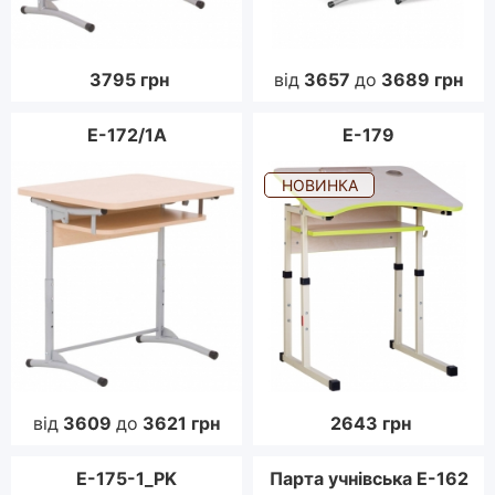
3795
грн
від
3657
до
3689
грн
E-172/1A
E-179
НОВИНКА
від
3609
до
3621
грн
2643
грн
E-175-1_PK
Парта учнівська Е-162