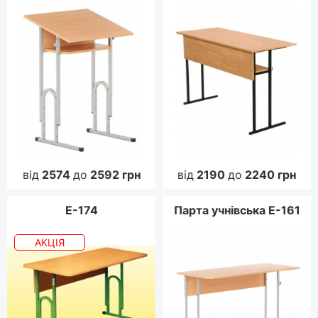
від
2574
до
2592
грн
від
2190
до
2240
грн
Е-174
Парта учнівська Е-161
АКЦІЯ