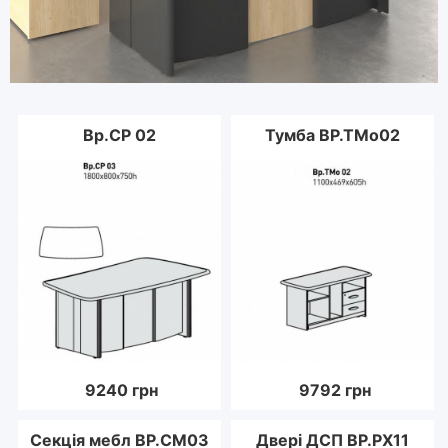
Вр.СР 02
Тумба ВР.ТМо02
9240
грн
9792
грн
Секція мебл ВР.СМ03
Двері ДСП ВР.РХ11