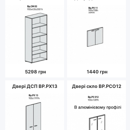
5298
грн
1440
грн
Двері ДСП ВР.РХ13
Двері скло ВР.РСО12