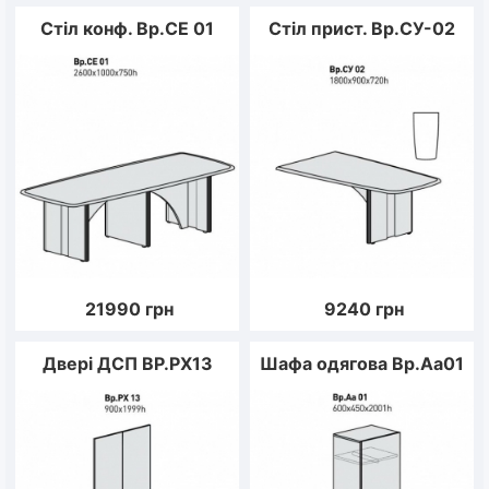
Стіл конф. Вр.СЕ 01
Стіл прист. Вр.СУ-02
21990
грн
9240
грн
Двері ДСП ВР.РХ13
Шафа одягова Вр.Аа01