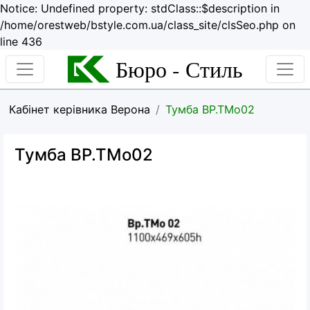
Notice: Undefined property: stdClass::$description in
/home/orestweb/bstyle.com.ua/class_site/clsSeo.php on
line 436
Бюро - Стиль
Кабінет керівника Верона
Тумба ВР.ТМо02
Тумба ВР.ТМо02