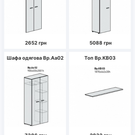
2652
грн
5088
грн
Шафа одягова Вр.Аа02
Топ Вр.КВ03