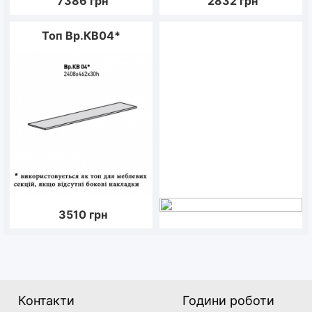
7386
грн
2832
грн
Топ Вр.КВ04*
3510
грн
Контакти
Години роботи