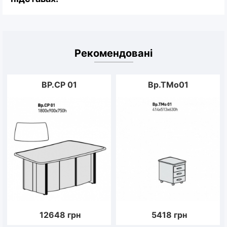
Рекомендовані
ВР.СР 01
Вр.ТМо01
12648
грн
5418
грн