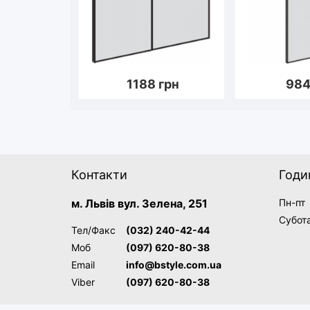
1188
грн
98
Контакти
Годи
м. Львів вул. Зелена, 251
Пн-пт
Субот
Тел/Факс
(032) 240-42-44
Моб
(097) 620-80-38
Email
info@bstyle.com.ua
Viber
(097) 620-80-38