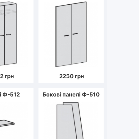
2
грн
2250
грн
і Ф-512
Бокові панелі Ф-510