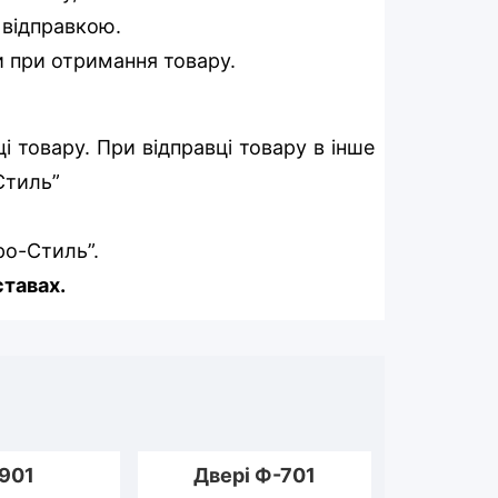
д відправкою.
и при отримання товару.
 товару. При відправці товару в інше
-Стиль”
ро-Стиль”.
ставах.
901
Двері Ф-701