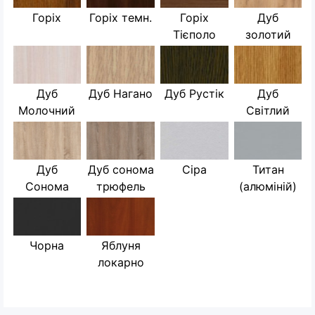
Горіх
Горіх темн.
Горіх
Дуб
Тієполо
золотий
Дуб
Дуб Нагано
Дуб Рустік
Дуб
Молочний
Світлий
Дуб
Дуб сонома
Сіра
Титан
Сонома
трюфель
(алюміній)
Чорна
Яблуня
локарно