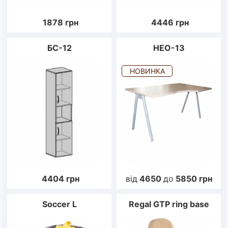
1878
грн
4446
грн
БС-12
НЕО-13
НОВИНКА
4404
грн
від
4650
до
5850
грн
Soccer L
Regal GTP ring base