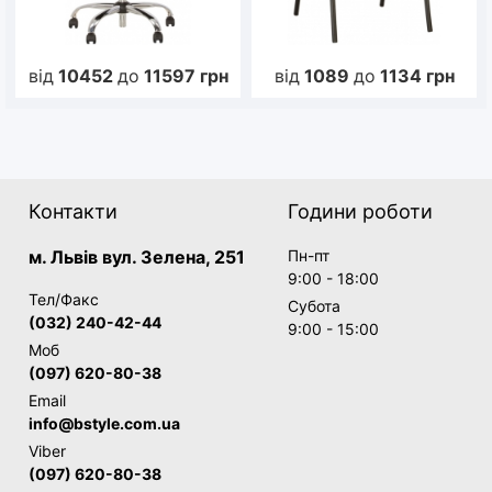
від
10452
до
11597
грн
від
1089
до
1134
грн
Контакти
Години роботи
м. Львів вул. Зелена, 251
Пн-пт
9:00 - 18:00
Тел/Факс
Субота
(032) 240-42-44
9:00 - 15:00
Моб
(097) 620-80-38
Email
info@bstyle.com.ua
Viber
(097) 620-80-38