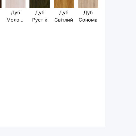
Дуб
Дуб
Дуб
Дуб
Молочн
Рустік
Світлий
Сонома
ий