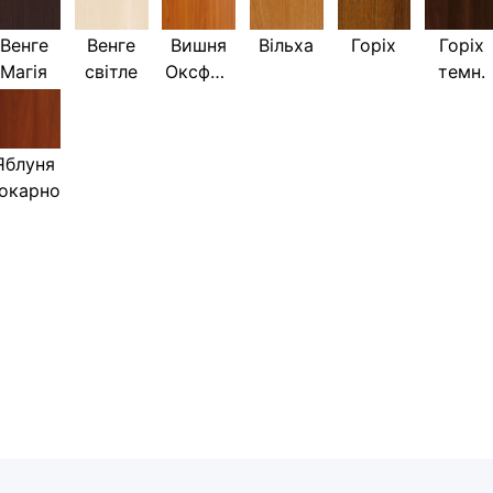
Венге
Венге
Вишня
Вільха
Горіх
Горіх
Магія
світле
Оксфор
темн.
д
Яблуня
окарно