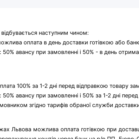
 відбувається наступним чином:
 можлива оплата в день доставки готівкою або бан
і: 50% авансу при замовленні і 50% - в день отрима
оплата 100% за 1-2 дні перед відправкою товару за
: 50% авансу при замовленні і 50% за 1-2 дні пере
мовником згідно тарифів обраної служби доставк
ежах Львова можлива оплата готівкою при доставці
ерерахування коштів через банк на р/р ПП „Бюро