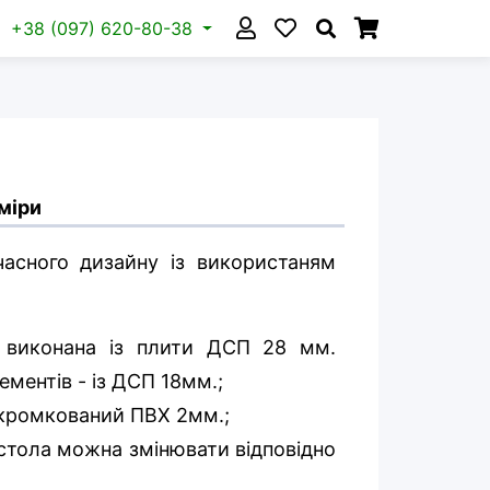
+38 (097) 620-80-38
міри
часного дизайну із використаням
а виконана із плити ДСП 28 мм.
ментів - із ДСП 18мм.;
окромкований ПВХ 2мм.;
стола можна змінювати відповідно