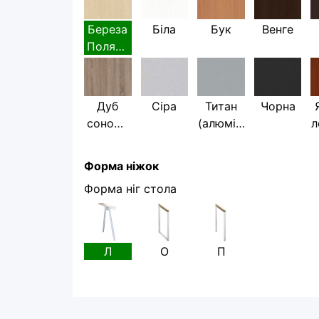
Береза
Біла
Бук
Венге
Полярн
а
Дуб
Сіра
Титан
Чорна
сонома
(алюміні
л
трюфел
й)
ь
Форма ніжок
Форма ніг стола
Л
О
П