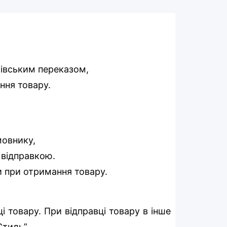
ківським переказом,
ння товару.
мовнику,
д відправкою.
и при отримання товару.
 товару. При відправці товару в інше
-Стиль”