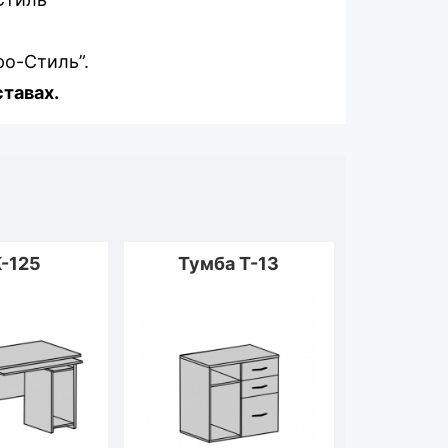
ро-Стиль”.
ставах.
-125
Тумба Т-13