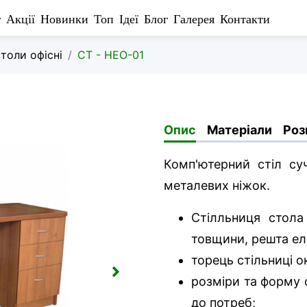
г
Акції
Новинки
Топ
Ідеї
Блог
Галерея
Контакти
толи офісні
СТ - НЕО-01
Опис
Матеріали
Роз
Комп'ютерний стіл су
металевих ніжок.
Стілльниця стол
товщини, решта еле
торець стільниці 
розміри та форму 
до потреб;